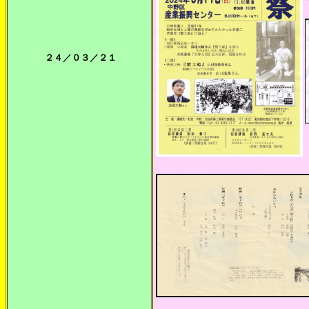
２４／０３／２１